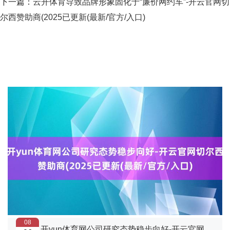
下一篇：
云开体育导致品牌形象固化于“廉价网约车”-开云官网切
尔西赞助商(2025已更新(最新/官方/入口)
08
开yun体育网公司研究态势稳步向好-开云官网切尔西赞助商(2025已更新(最新/官方/入口)