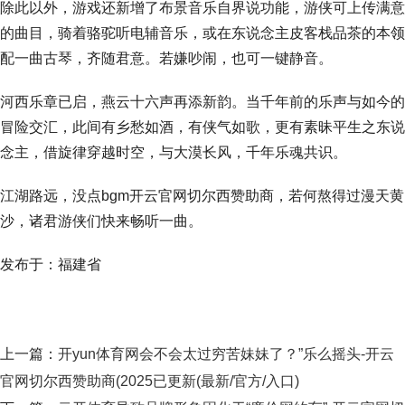
除此以外，游戏还新增了布景音乐自界说功能，游侠可上传满意
的曲目，骑着骆驼听电辅音乐，或在东说念主皮客栈品茶的本领
配一曲古琴，齐随君意。若嫌吵闹，也可一键静音。
河西乐章已启，燕云十六声再添新韵。当千年前的乐声与如今的
冒险交汇，此间有乡愁如酒，有侠气如歌，更有素昧平生之东说
念主，借旋律穿越时空，与大漠长风，千年乐魂共识。
江湖路远，没点bgm开云官网切尔西赞助商，若何熬得过漫天黄
沙，诸君游侠们快来畅听一曲。
发布于：福建省
上一篇：
开yun体育网会不会太过穷苦妹妹了？”乐么摇头-开云
官网切尔西赞助商(2025已更新(最新/官方/入口)