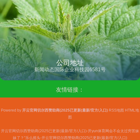
公司地址
新闻动态国际企业科技园6581号
友情链接：
Powered by
开云官网切尔西赞助商(2025已更新(最新/官方/入口)
RSS地图
HTML地
图
开云官网切尔西赞助商(2025已更新(最新/官方/入口)-开yun体育网会不会太过穷苦妹
妹了？”乐么摇头-开云官网切尔西赞助商(2025已更新(最新/官方/入口)