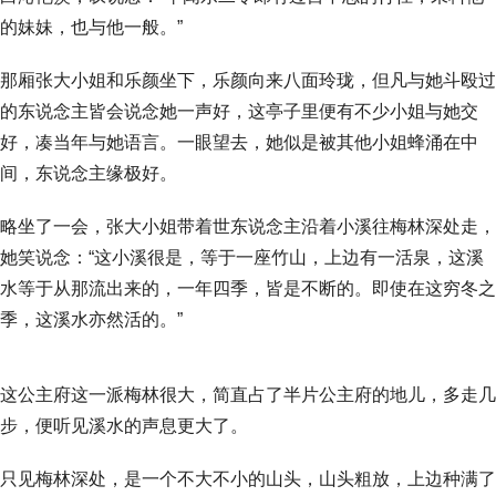
的妹妹，也与他一般。”
那厢张大小姐和乐颜坐下，乐颜向来八面玲珑，但凡与她斗殴过
的东说念主皆会说念她一声好，这亭子里便有不少小姐与她交
好，凑当年与她语言。一眼望去，她似是被其他小姐蜂涌在中
间，东说念主缘极好。
略坐了一会，张大小姐带着世东说念主沿着小溪往梅林深处走，
她笑说念：“这小溪很是，等于一座竹山，上边有一活泉，这溪
水等于从那流出来的，一年四季，皆是不断的。即使在这穷冬之
季，这溪水亦然活的。”
这公主府这一派梅林很大，简直占了半片公主府的地儿，多走几
步，便听见溪水的声息更大了。
只见梅林深处，是一个不大不小的山头，山头粗放，上边种满了