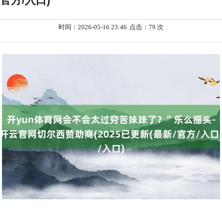
官方/入口)
时间：2026-05-16 23:46
点击：79 次