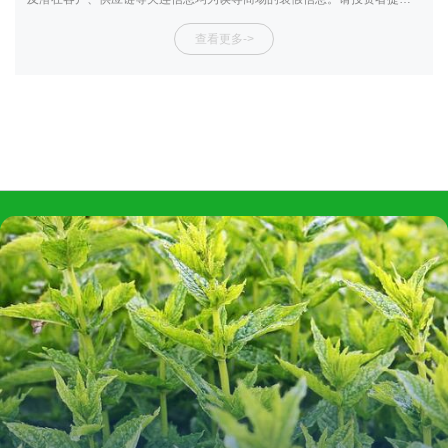
信息分辨才调，不传播、不采信着手不解或未经核实的无理信息，以公司
发布在上交所官网的公告或公司官方网站裸露的信息为准。此外，对于任
查看更多->
何抓造、漫衍传播装假信息的行为，公司将保留根究关连东谈主员法律职
守的职权。 行为专注于东谈主工智能芯片研发与本领更正的企业，寒武纪
自教授以来便致力于于打造东谈主工智能边界的中