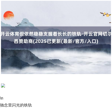
\n
驰念里闪光的铁轨