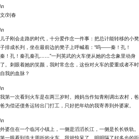
\n
文/刘春
\n
儿子刚会走路的时代，十分爱作念一件事：把总计能转移的小凳
子排成长列，坐在最前边的凳子上呼喊着：“呜——秦！孔！
秦！孔！秦孔秦孔……”一列英武的火车便从她的念念象里动身
了。刺眼着她的笑颜，我时常念念，这份对火车的爱重或者不时
自我的血脉？
\n
我第一次看到火车是在两三岁时。姆妈当作知青刚调出农村，爸
爸为偿还债务运转出门打工，只好把年幼的我寄养到外婆家。
\n
外婆住在一个临河小镇上，一侧是滔滔长江，一侧是长长铁轨。
第一眼看到浩大周折的火车，我就惊呆了。明明隔了好多步的距