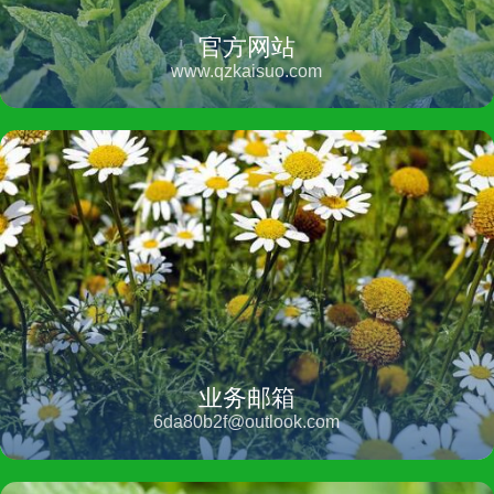
官方网站
www.qzkaisuo.com
业务邮箱
6da80b2f@outlook.com