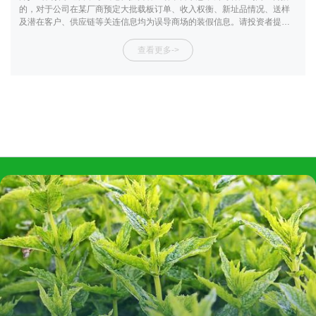
的，对于公司在某厂商预定大批载板订单、收入权衡、新址品情况、送样
及潜在客户、供应链等关连信息均为误导商场的装假信息。请投资者提高
信息分辨才调，不传播、不采信着手不解或未经核实的无理信息，以公司
发布在上交所官网的公告或公司官方网站裸露的信息为准。此外，对于任
查看更多->
何抓造、漫衍传播装假信息的行为，公司将保留根究关连东谈主员法律职
守的职权。 行为专注于东谈主工智能芯片研发与本领更正的企业，寒武纪
自教授以来便致力于于打造东谈主工智能边界的中